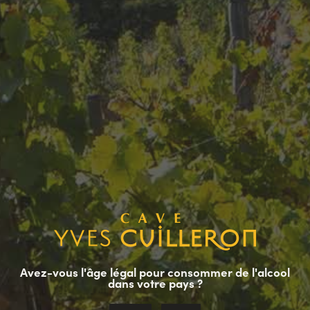
Avez-vous l'âge légal pour consommer de l'alcool
dans votre pays ?