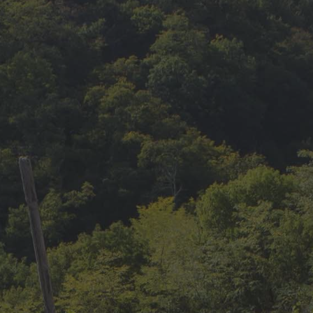
CONDRIEU
45,50
€
Les Chaillets 2022
Blanc Sec
1