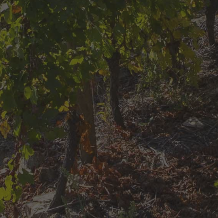
L'abus d'alcool est dangereux pour la santé.
À consommer avec modération
Verlieu ~ 58 RD 1086 ~ 42410 Chavanay ~ France
04 74 87 02 37
Navigation
Viticulture haute-couture
Témoignage Yves Cuilleron
Une vinification sur mesure
L'esprit Cuilleron
Notre boutique
News & actualités