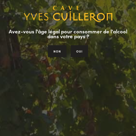
BIENVENUE À LA CAVE CUILLERON
Cave Yves Cuilleron
Avez-vous l'âge légal pour consommer de l'alcool
dans votre pays ?
Le vin fait partie de mon histoire familiale depuis trois
générations.
NON
OUI